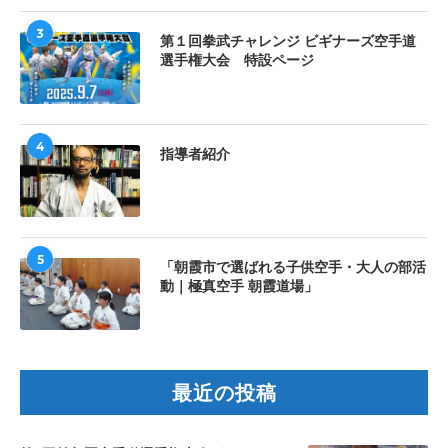
3
第１回拳武チャレンジ ビギナーズ空手道
選手権大会 特設ページ
4
指導者紹介
5
「朝霞市で選ばれる子供空手・大人の部活
動｜極真空手 朝霞道場」
最近の投稿