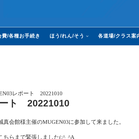
会費/各種お手続き
ほう/れん/そう
各道場/クラス案
N03レポート 20221010
ト 20221010
誠真会館様主催のMUGEN03に参加して来ました。
らまで緊張しました(;^_^A