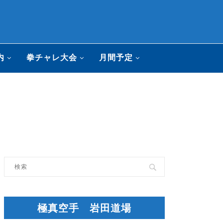
内
拳チャレ大会
月間予定
極真空手 岩田道場