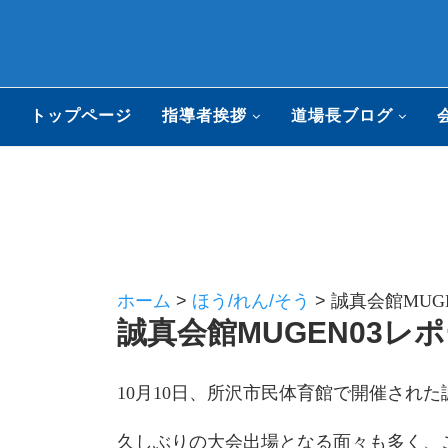
トップページ
指導者挨拶
道場長ブログ
ホーム
>
ほう/れん/そう
>
誠真会館MUGE
誠真会館MUGEN03レポー
10月10日、所沢市民体育館で開催された
久しぶりの大会出場となる面々も多く、こち