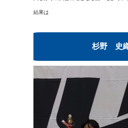
結果は
杉野 史