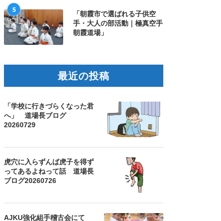
5
「朝霞市で選ばれる子供空
手・大人の部活動｜極真空手
朝霞道場」
最近の投稿
「学校に行きづらくなった君
へ」 道場長ブログ
20260729
虎穴に入らずんば虎子を得ず
ってあるよねって話 道場長
ブログ20260726
AJKU強化組手稽古会にて