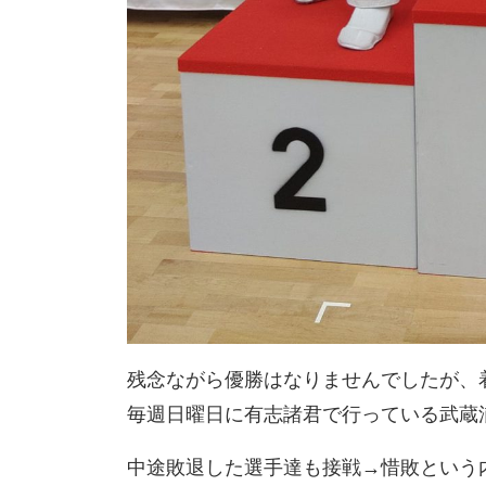
残念ながら優勝はなりませんでしたが、着実
毎週日曜日に有志諸君で行っている武蔵
中途敗退した選手達も接戦→惜敗という