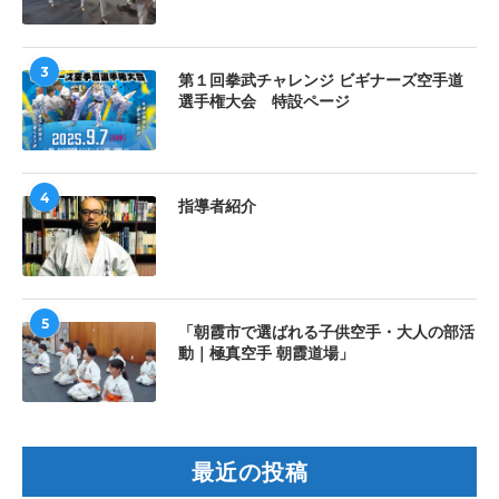
3
第１回拳武チャレンジ ビギナーズ空手道
選手権大会 特設ページ
4
指導者紹介
5
「朝霞市で選ばれる子供空手・大人の部活
動｜極真空手 朝霞道場」
最近の投稿