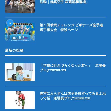
活動｜極真空手 武蔵浦和道場」
3
第１回拳武チャレンジ ビギナーズ空手道
選手権大会 特設ページ
最新の投稿
「学校に行きづらくなった君へ」 道場長
ブログ20260729
虎穴に入らずんば虎子を得ずってあるよね
って話 道場長ブログ20260726