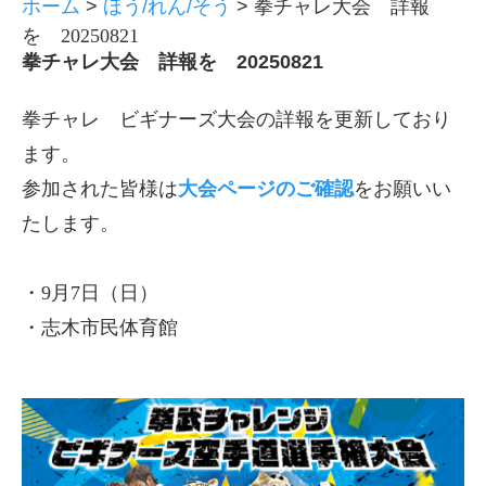
ホーム
>
ほう/れん/そう
>
拳チャレ大会 詳報
を 20250821
拳チャレ大会 詳報を 20250821
拳チャレ ビギナーズ大会の詳報を更新しており
ます。
参加された皆様は
大会ページのご確認
をお願いい
たします。
・9月7日（日）
・志木市民体育館