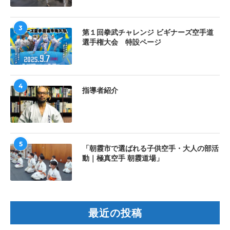
3
第１回拳武チャレンジ ビギナーズ空手道
選手権大会 特設ページ
4
指導者紹介
5
「朝霞市で選ばれる子供空手・大人の部活
動｜極真空手 朝霞道場」
最近の投稿