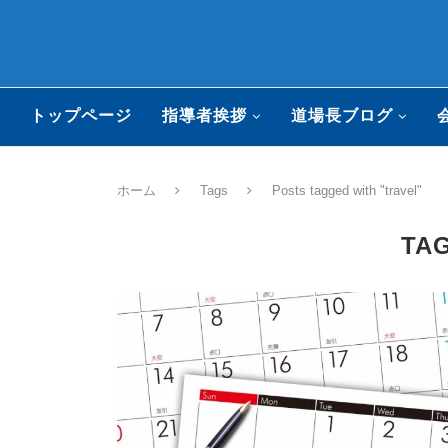
トップページ
指導者挨拶
道場長ブログ
ホーム
Tags
Posts tagged with "travel"
TA