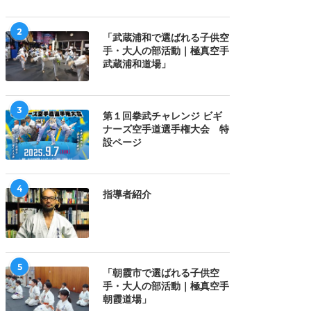
2
「武蔵浦和で選ばれる子供空
手・大人の部活動｜極真空手
武蔵浦和道場」
3
第１回拳武チャレンジ ビギ
ナーズ空手道選手権大会 特
設ページ
4
指導者紹介
5
「朝霞市で選ばれる子供空
手・大人の部活動｜極真空手
朝霞道場」