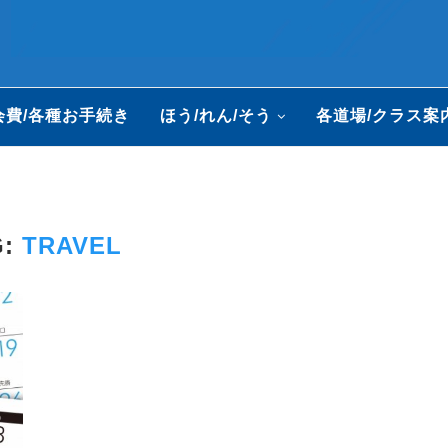
会費/各種お手続き
ほう/れん/そう
各道場/クラス案
G:
TRAVEL