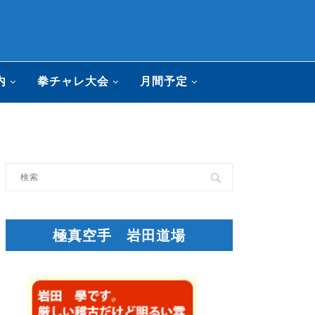
内
拳チャレ大会
月間予定
極真空手 岩田道場