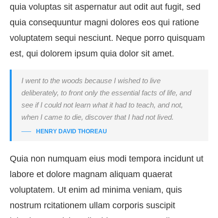
quia voluptas sit aspernatur aut odit aut fugit, sed
quia consequuntur magni dolores eos qui ratione
voluptatem sequi nesciunt. Neque porro quisquam
est, qui dolorem ipsum quia dolor sit amet.
I went to the woods because I wished to live
deliberately, to front only the essential facts of life, and
see if I could not learn what it had to teach, and not,
when I came to die, discover that I had not lived.
HENRY DAVID THOREAU
Quia non numquam eius modi tempora incidunt ut
labore et dolore magnam aliquam quaerat
voluptatem. Ut enim ad minima veniam, quis
nostrum rcitationem ullam corporis suscipit