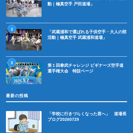
動｜極真空手 戸田道場」
2
「武蔵浦和で選ばれる子供空手・大人の部
活動｜極真空手 武蔵浦和道場」
3
第１回拳武チャレンジ ビギナーズ空手道
選手権大会 特設ページ
最新の投稿
「学校に行きづらくなった君へ」 道場長
ブログ20260729