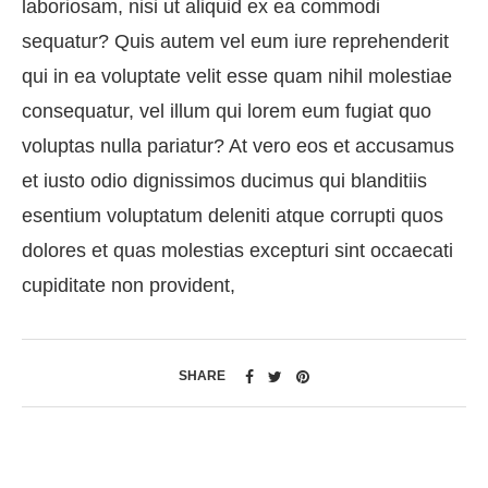
laboriosam, nisi ut aliquid ex ea commodi
sequatur? Quis autem vel eum iure reprehenderit
qui in ea voluptate velit esse quam nihil molestiae
consequatur, vel illum qui lorem eum fugiat quo
voluptas nulla pariatur? At vero eos et accusamus
et iusto odio dignissimos ducimus qui blanditiis
esentium voluptatum deleniti atque corrupti quos
dolores et quas molestias excepturi sint occaecati
cupiditate non provident,
SHARE