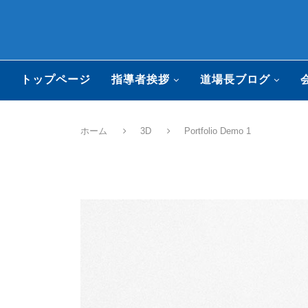
トップページ
指導者挨拶
道場長ブログ
ホーム
3D
Portfolio Demo 1