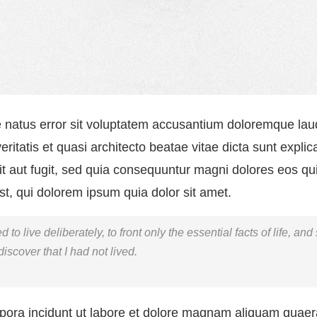
te natus error sit voluptatem accusantium doloremque la
veritatis et quasi architecto beatae vitae dicta sunt exp
dit aut fugit, sed quia consequuntur magni dolores eos qu
t, qui dolorem ipsum quia dolor sit amet.
o live deliberately, to front only the essential facts of life, and 
iscover that I had not lived.
ra incidunt ut labore et dolore magnam aliquam quaer