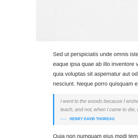
Sed ut perspiciatis unde omnis is
eaque ipsa quae ab illo inventore 
quia voluptas sit aspernatur aut o
nesciunt. Neque porro quisquam es
I went to the woods because I wished t
teach, and not, when I came to die, d
HENRY DAVID THOREAU
Quia non numquam eius modi tempo