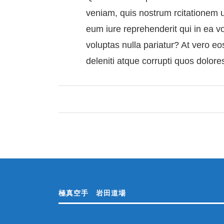
veniam, quis nostrum rcitationem u
eum iure reprehenderit qui in ea v
voluptas nulla pariatur? At vero e
deleniti atque corrupti quos dolore
極真空手 岩田道場