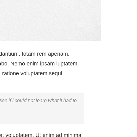
udantium, totam rem aperiam,
licabo. Nemo enim ipsam luptatem
i ratione voluptatem sequi
see if I could not learn what it had to
at voluptatem. Ut enim ad minima