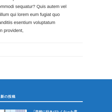
a commodi sequatur? Quis autem vel
 illum qui lorem eum fugiat quo
anditiis esentium voluptatum
on provident,
最新の投稿
「学校に行きづらくなった君