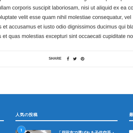
llam corporis suscipit laboriosam, nisi ut aliquid ex e
oluptate velit esse quam nihil molestiae consequatur, vel
os et accusamus et iusto odio dignissimos ducimus qui bl
s et quas molestias excepturi sint occaecati cupiditate n
SHARE
人気の投稿
1
「戸田市で選ばれる子供空手・