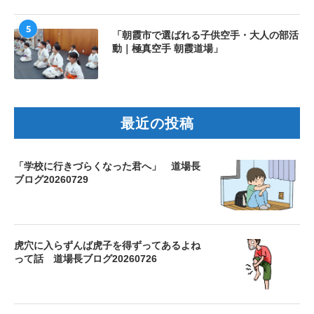
5
「朝霞市で選ばれる子供空手・大人の部活
動｜極真空手 朝霞道場」
最近の投稿
「学校に行きづらくなった君へ」 道場長
ブログ20260729
虎穴に入らずんば虎子を得ずってあるよね
って話 道場長ブログ20260726